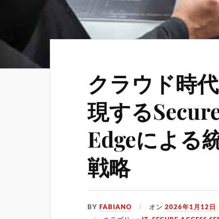
クラウド時代
現するSecure A
Edgeによ
戦略
BY
FABIANO
オン
2026年1月12日