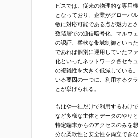
ビスでは、従来の物理的な専用
となっており、企業がグローバ
敏に対応可能である点が魅力と
数階層での通信暗号化、マルウ
の認証、柔軟な帯域制御といっ
であれば個別に運用していたファ
化といったネットワーク各セキ
の複雑性を大きく低減している。Secure
いる要因の一つに、利用するク
とが挙げられる。
もはや一社だけで利用するわけ
など多様な主体とデータのやり
特定端末からのアクセスのみを
分な柔軟性と安全性を両立できなくなった。S