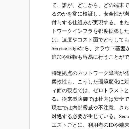
て、誰が、どこから、どの端末
るのかを常に検証し、安全性が
付与する仕組みが実現する。ま
トワークインフラを都度拡張し
は、速度やコスト面でどうしても非効率
Service Edgeなら、クラ
追加や移転も容易に行うことが
特定拠点のネットワーク障害が
柔軟性も、こうした環境変化に
ィ面の観点では、ゼロトラスト
る。従来型防御では社内は安全
現在では内部脅威や不注意、さ
対処する必要が生じている。Secure A
エストごとに、利用者のIDや端