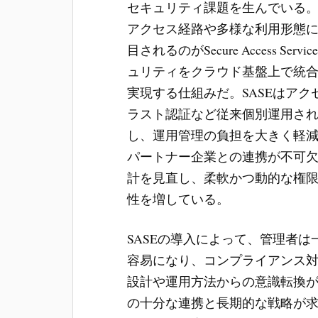
セキュリティ課題を生んでいる
アクセス経路や多様な利用形態
目されるのがSecure Access Se
ュリティをクラウド基盤上で統
実現する仕組みだ。SASEはア
ラスト認証など従来個別運用さ
し、運用管理の負担を大きく軽
パートナー企業との連携が不可
計を見直し、柔軟かつ動的な権
性を増している。
SASEの導入によって、管理者
容易になり、コンプライアンス
設計や運用方法からの意識転換
の十分な連携と長期的な戦略が