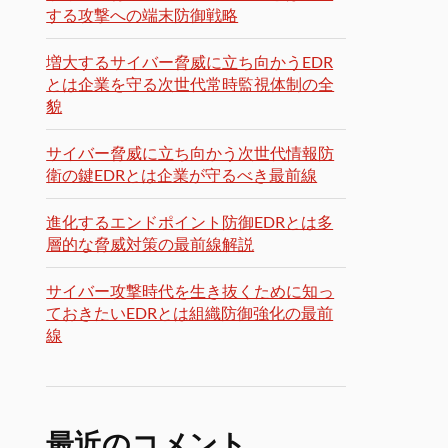
する攻撃への端末防御戦略
増大するサイバー脅威に立ち向かうEDR
とは企業を守る次世代常時監視体制の全
貌
サイバー脅威に立ち向かう次世代情報防
衛の鍵EDRとは企業が守るべき最前線
進化するエンドポイント防御EDRとは多
層的な脅威対策の最前線解説
サイバー攻撃時代を生き抜くために知っ
ておきたいEDRとは組織防御強化の最前
線
最近のコメント